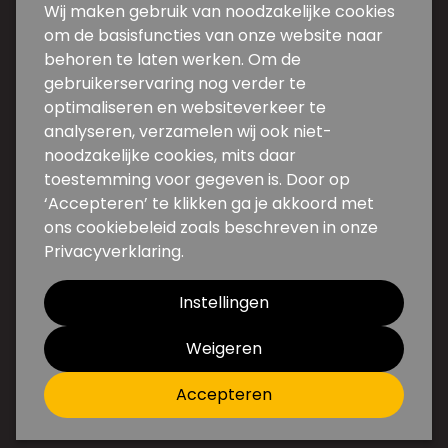
Contact
Wij maken gebruik van noodzakelijke cookies
om de basisfuncties van onze website naar
Weg en Bos 5d-5e
behoren te laten werken. Om de
2661 DG Bergschenhoek
gebruikerservaring nog verder te
optimaliseren en websiteverkeer te
010 31 34 600
analyseren, verzamelen wij ook niet-
noodzakelijke cookies, mits daar
info@backwire.nl
toestemming voor gegeven is. Door op
Volg ons
‘Accepteren’ te klikken ga je akkoord met
ons cookiebeleid zoals beschreven in onze
Privacyverklaring.
Instellingen
Weigeren
Accepteren
Disclaimer
Privacy
Algemene Voorwaarden
© 2026 Backwire
|
Wijzig cookie instellingen