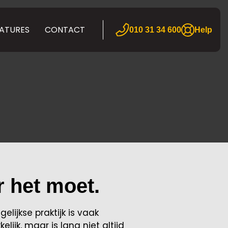
ATURES
CONTACT
010 31 34 600
Help
r het moet.
lijkse praktijk is vaak
ijk, maar is lang niet altijd