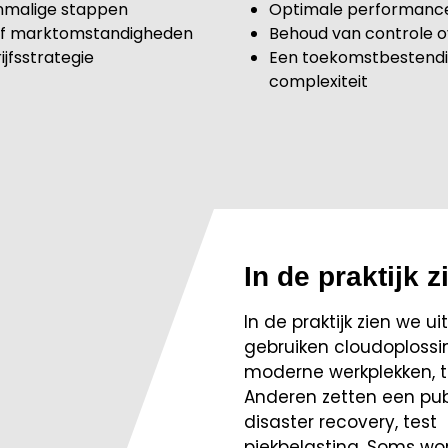
enmalige stappen
Optimale performance 
 of marktomstandigheden
Behoud van controle o
ijfsstrategie
Een toekomstbestendi
complexiteit
In de praktijk zi
In de praktijk zien we 
gebruiken cloudoplossi
moderne werkplekken, ter
Anderen zetten een publ
disaster recovery, test
piekbelasting. Soms wo