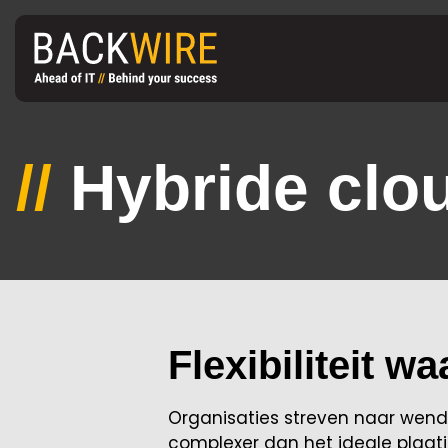
//
Hybride clo
Flexibiliteit w
Organisaties streven naar wendb
complexer dan het ideale plaatje.