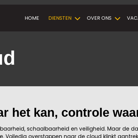
HOME
DIENSTEN
OVER ONS
VAC
ud
aar het kan, controle waa
aarheid, schaalbaarheid en veiligheid. Maar de dage
 Volledig overstappen naar de cloud klinkt aantrekkel