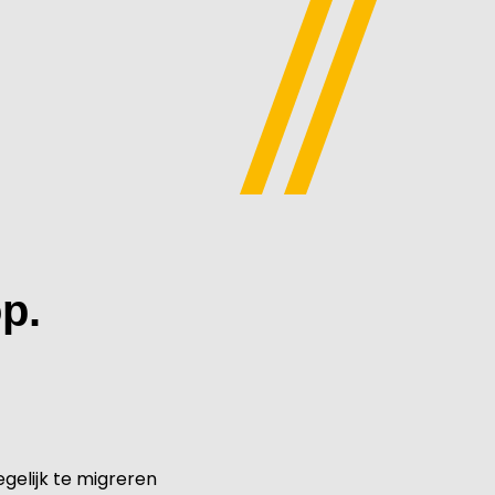
p.
egelijk te migreren