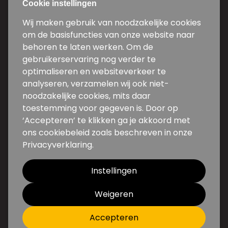
Cookie instellingen
Contact
Wij maken gebruik van noodzakelijke cookies
om de basisfuncties van onze website naar
Weg en Bos 5d-5e
behoren te laten werken. Om de
2661 DG Bergschenhoek
gebruikerservaring nog verder te
optimaliseren en websiteverkeer te
010 31 34 600
analyseren, verzamelen wij ook niet-
info@backwire.nl
noodzakelijke cookies, mits daar
toestemming voor gegeven is. Door op
Volg ons
‘Accepteren’ te klikken ga je akkoord met
ons cookiebeleid zoals beschreven in onze
Privacyverklaring.
Instellingen
Weigeren
Accepteren
Disclaimer
Privacy
Algemene Voorwaarden