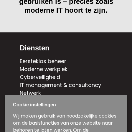
gebruiken is – precies zoals
moderne IT hoort te zijn.
Diensten
Eersteklas beheer
Moderne werkplek
Cyberveiligheid
IT management & consultancy
Netwerk
Hybride cloud
Cookie instellingen
Contact
Wij maken gebruik van noodzakelijke cookies
om de basisfuncties van onze website naar
Weg en Bos 5d-5e
behoren te laten werken. Om de