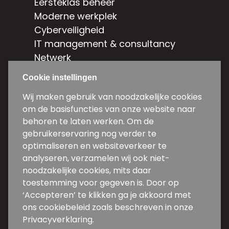
Eersteklas beheer
Moderne werkplek
Cyberveiligheid
IT management & consultancy
Netwerk
Hybride cloud
Cookie instellingen
Contact
Wij maken gebruik van noodzakelijke cookies
om de basisfuncties van onze website naar
Weg en Bos 5d-5e
behoren te laten werken. Om de
2661 DG Bergschenhoek
gebruikerservaring nog verder te
optimaliseren en websiteverkeer te
010 31 34 600
analyseren, verzamelen wij ook niet-
noodzakelijke cookies, mits daar
info@backwire.nl
toestemming voor gegeven is. Door op
Volg ons
‘Accepteren’ te klikken ga je akkoord met
ons cookiebeleid zoals beschreven in onze
Privacyverklaring.