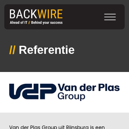
//
Referentie
Van der Plas Group uit Rijnsburg is een