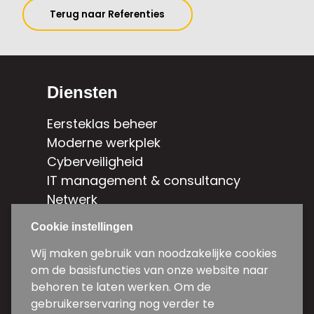
Terug naar Referenties
Diensten
Eersteklas beheer
Moderne werkplek
Cyberveiligheid
IT management & consultancy
Netwerk
Hybride cloud
Cookie instellingen
Contact
Wij maken gebruik van noodzakelijke cookies
om de basisfuncties van onze website naar
Weg en Bos 5d-5e
behoren te laten werken. Om de
2661 DG Bergschenhoek
gebruikerservaring nog verder te