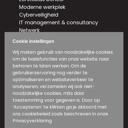
Moderne werkplek
Cyberveiligheid
IT management & consultancy
Netwerk
Hybride cloud
Cookie instellingen
Contact
Wij maken gebruik van noodzakelijke cookies
om de basisfuncties van onze website naar
Weg en Bos 5d-5e
behoren te laten werken. Om de
2661 DG Bergschenhoek
gebruikerservaring nog verder te
optimaliseren en websiteverkeer te
010 31 34 600
analyseren, verzamelen wij ook niet-
noodzakelijke cookies, mits daar
info@backwire.nl
toestemming voor gegeven is. Door op
Volg ons
‘Accepteren’ te klikken ga je akkoord met
ons cookiebeleid zoals beschreven in onze
Privacyverklaring.