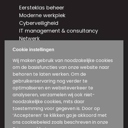
Eersteklas beheer
Moderne werkplek
Cyberveiligheid
IT management & consultancy
Netwerk
Hybride cloud
Cookie instellingen
Contact
Wij maken gebruik van noodzakelijke cookies
om de basisfuncties van onze website naar
Weg en Bos 5d-5e
behoren te laten werken. Om de
2661 DG Bergschenhoek
gebruikerservaring nog verder te
optimaliseren en websiteverkeer te
010 31 34 600
analyseren, verzamelen wij ook niet-
noodzakelijke cookies, mits daar
info@backwire.nl
toestemming voor gegeven is. Door op
Volg ons
‘Accepteren’ te klikken ga je akkoord met
ons cookiebeleid zoals beschreven in onze