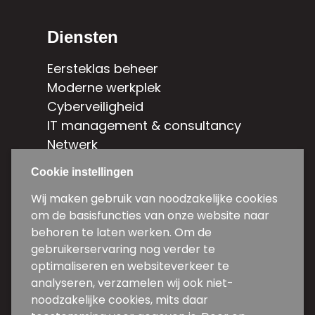
Diensten
Eersteklas beheer
Moderne werkplek
Cyberveiligheid
IT management & consultancy
Netwerk
Hybride cloud
Cookie instellingen
Contact
Wij maken gebruik van noodzakelijke cookies
om de basisfuncties van onze website naar
Weg en Bos 5d-5e
behoren te laten werken. Om de
2661 DG Bergschenhoek
gebruikerservaring nog verder te
optimaliseren en websiteverkeer te
010 31 34 600
analyseren, verzamelen wij ook niet-
noodzakelijke cookies, mits daar
info@backwire.nl